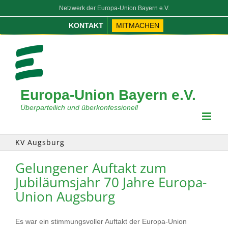
Zum
Netzwerk der Europa-Union Bayern e.V.
Inhalt
KONTAKT
MITMACHEN
springen
Europa-Union Bayern e.V.
Überparteilich und überkonfessionell
KV Augsburg
Gelungener Auftakt zum
Jubiläumsjahr 70 Jahre Europa-
Union Augsburg
Es war ein stimmungsvoller Auftakt der Europa-Union