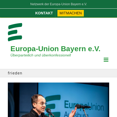
Zum
Netzwerk der Europa-Union Bayern e.V.
Inhalt
KONTAKT
MITMACHEN
springen
Europa-Union Bayern e.V.
Überparteilich und überkonfessionell
frieden