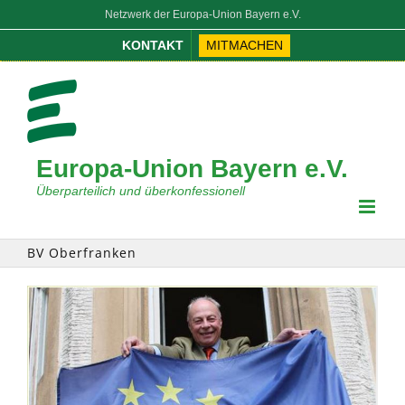
Zum
Netzwerk der Europa-Union Bayern e.V.
Inhalt
KONTAKT
MITMACHEN
springen
Europa-Union Bayern e.V.
Überparteilich und überkonfessionell
BV Oberfranken