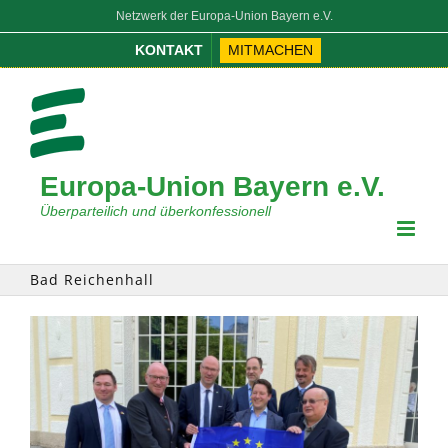
Zum
Netzwerk der Europa-Union Bayern e.V.
Inhalt
KONTAKT
MITMACHEN
springen
Europa-Union Bayern e.V.
Überparteilich und überkonfessionell
Bad Reichenhall