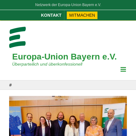
Zum
Netzwerk der Europa-Union Bayern e.V.
Inhalt
KONTAKT
MITMACHEN
springen
Europa-Union Bayern e.V.
Überparteilich und überkonfessionell
#