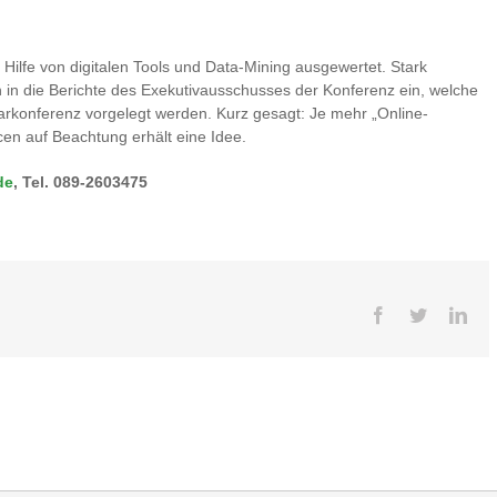
 Hilfe von digitalen Tools und Data-Mining ausgewertet. Stark
n in die Berichte des Exekutivausschusses der Konferenz ein, welche
enarkonferenz vorgelegt werden. Kurz gesagt: Je mehr „Online-
n auf Beachtung erhält eine Idee.
de
, Tel. 089-2603475
Facebook
Twitter
Lin