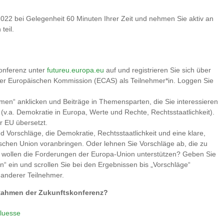
022 bei Gelegenheit 60 Minuten Ihrer Zeit und nehmen Sie aktiv an
teil.
konferenz unter
futureu.europa.eu
auf und registrieren Sie sich über
er Europäischen Kommission (ECAS) als Teilnehmer*in. Loggen Sie
en“ anklicken und Beiträge in Themensparten, die Sie interessieren
 (v.a. Demokratie in Europa, Werte und Rechte, Rechtsstaatlichkeit).
r EU übersetzt.
d Vorschläge, die Demokratie, Rechtsstaatlichkeit und eine klare,
schen Union voranbringen. Oder lehnen Sie Vorschläge ab, die zu
e wollen die Forderungen der Europa-Union unterstützen? Geben Sie
“ ein und scrollen Sie bei den Ergebnissen bis „Vorschläge“
 anderer Teilnehmer.
 Rahmen der Zukunftskonferenz?
hluesse