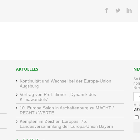
Facebook
Twitter
Lin
AKTUELLES
NE
So 
Kontinuität und Wechsel bei der Europa-Union
nor
Augsburg
New
Vortrag von Prof. Birner: „Dynamik des
Klimawandels“
Mit
10. Europa Salon in Aschaffenburg zu MACHT /
Dat
RECHT / WERTE
Kempten im Zeichen Europas: 75.
Landesversammlung der Europa-Union Bayern´