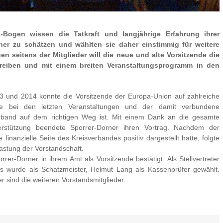
g-Bogen wissen die Tatkraft und langjährige Erfahrung ihrer
rner zu schätzen und wählten sie daher einstimmig für weitere
en seitens der Mitglieder will die neue und alte Vorsitzende die
treiben und mit einem breiten Veranstaltungsprogramm in den
3 und 2014 konnte die Vorsitzende der Europa-Union auf zahlreiche
olge bei den letzten Veranstaltungen und der damit verbundene
erband auf dem richtigen Weg ist. Mit einem Dank an die gesamte
nterstützung beendete Sporrer-Dorner ihren Vortrag. Nachdem der
inanzielle Seite des Kreisverbandes positiv dargestellt hatte, folgte
astung der Vorstandschaft.
er-Dorner in ihrem Amt als Vorsitzende bestätigt. Als Stellvertreter
nus wurde als Schatzmeister, Helmut Lang als Kassenprüfer gewählt.
 sind die weiteren Vorstandsmitglieder.