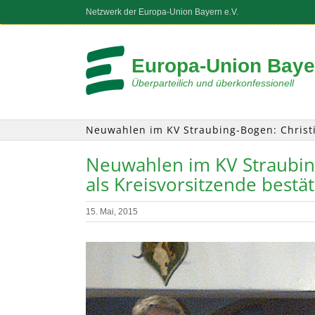
Zum
Netzwerk der Europa-Union Bayern e.V.
Inhalt
springen
Europa-Union Bayer
Überparteilich und überkonfessionell
Neuwahlen im KV Straubing-Bogen: Christi
Neuwahlen im KV Straubin
als Kreisvorsitzende bestät
15. Mai, 2015