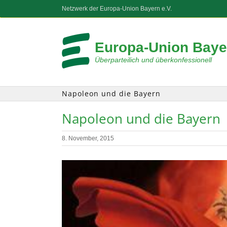
Zum
Netzwerk der Europa-Union Bayern e.V.
Inhalt
springen
Europa-Union Bayer
Überparteilich und überkonfessionell
Napoleon und die Bayern
Napoleon und die Bayern
8. November, 2015