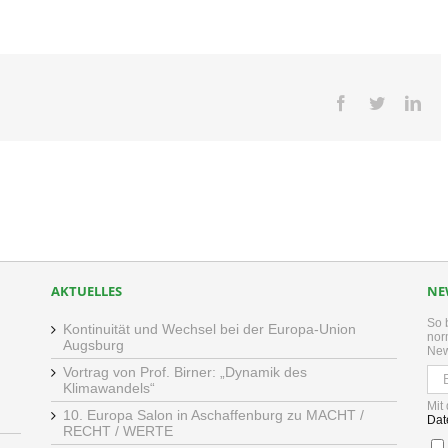
Facebook
Twitter
Lin
AKTUELLES
NE
So 
Kontinuität und Wechsel bei der Europa-Union
nor
Augsburg
New
Vortrag von Prof. Birner: „Dynamik des
Klimawandels“
Mit
10. Europa Salon in Aschaffenburg zu MACHT /
Dat
RECHT / WERTE