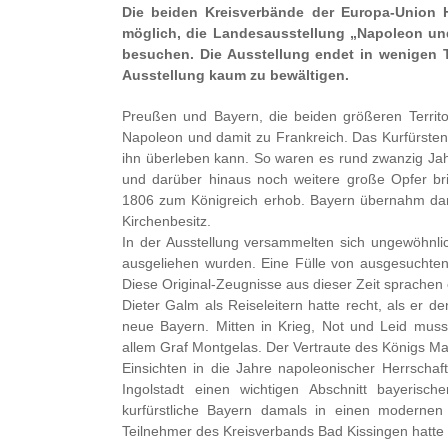
Die beiden Kreisverbände der Europa-Union 
möglich, die Landesausstellung „Napoleon und
besuchen. Die Ausstellung endet in wenigen T
Ausstellung kaum zu bewältigen.
Preußen und Bayern, die beiden größeren Territor
Napoleon und damit zu Frankreich. Das Kurfürstent
ihn überleben kann. So waren es rund zwanzig Jah
und darüber hinaus noch weitere große Opfer b
1806 zum Königreich erhob. Bayern übernahm dam
Kirchenbesitz.
In der Ausstellung versammelten sich ungewöhnlic
ausgeliehen wurden. Eine Fülle von ausgesuchten
Diese Original-Zeugnisse aus dieser Zeit sprachen 
Dieter Galm als Reiseleitern hatte recht, als er 
neue Bayern. Mitten in Krieg, Not und Leid muss
allem Graf Montgelas. Der Vertraute des Königs Ma
Einsichten in die Jahre napoleonischer Herrschaf
Ingolstadt einen wichtigen Abschnitt bayeris
kurfürstliche Bayern damals in einen modernen
Teilnehmer des Kreisverbands Bad Kissingen hatte 