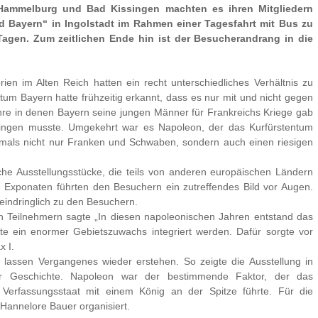
Hammelburg und Bad Kissingen machten es ihren Mitgliedern
 Bayern“ in Ingolstadt im Rahmen einer Tagesfahrt mit Bus zu
agen. Zum zeitlichen Ende hin ist der Besucherandrang in die
ien im Alten Reich hatten ein recht unterschiedliches Verhältnis zu
um Bayern hatte frühzeitig erkannt, dass es nur mit und nicht gegen
re in denen Bayern seine jungen Männer für Frankreichs Kriege gab
ringen musste. Umgekehrt war es Napoleon, der das Kurfürstentum
als nicht nur Franken und Schwaben, sondern auch einen riesigen
he Ausstellungsstücke, die teils von anderen europäischen Ländern
 Exponaten führten den Besuchern ein zutreffendes Bild vor Augen.
eindringlich zu den Besuchern.
den Teilnehmern sagte „In diesen napoleonischen Jahren entstand das
te ein enormer Gebietszuwachs integriert werden. Dafür sorgte vor
x I.
t lassen Vergangenes wieder erstehen. So zeigte die Ausstellung in
cher Geschichte. Napoleon war der bestimmende Faktor, der das
 Verfassungsstaat mit einem König an der Spitze führte. Für die
Hannelore Bauer organisiert.