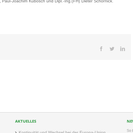
, Paul-Joachim Kubosch und Dipl.-Ing.(FH) Dieter Schornick.
Facebook
Twitter
Lin
AKTUELLES
NE
So 
Kontinuität und Wechsel bei der Europa-Union