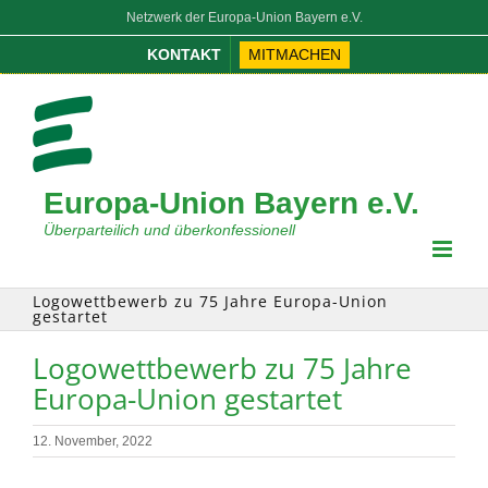
Zum
Netzwerk der Europa-Union Bayern e.V.
Inhalt
KONTAKT
MITMACHEN
springen
Europa-Union Bayern e.V.
Überparteilich und überkonfessionell
Logowettbewerb zu 75 Jahre Europa-Union
gestartet
Logowettbewerb zu 75 Jahre
Europa-Union gestartet
12. November, 2022