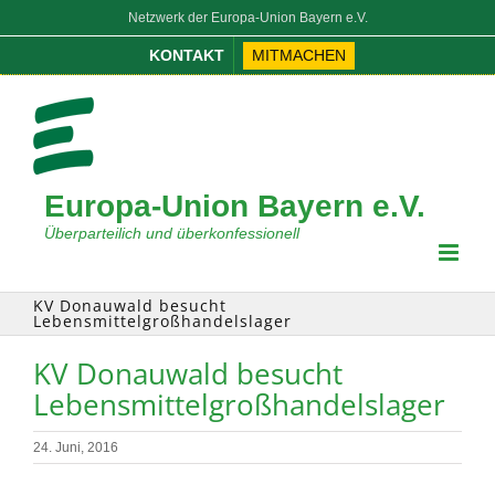
Zum
Netzwerk der Europa-Union Bayern e.V.
Inhalt
KONTAKT
MITMACHEN
springen
Europa-Union Bayern e.V.
Überparteilich und überkonfessionell
KV Donauwald besucht
Lebensmittelgroßhandelslager
KV Donauwald besucht
Lebensmittelgroßhandelslager
24. Juni, 2016