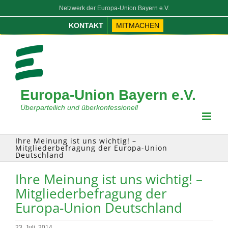
Zum
Netzwerk der Europa-Union Bayern e.V.
Inhalt
KONTAKT
MITMACHEN
springen
Europa-Union Bayern e.V.
Überparteilich und überkonfessionell
Ihre Meinung ist uns wichtig! –
Mitgliederbefragung der Europa-Union
Deutschland
Ihre Meinung ist uns wichtig! –
Mitgliederbefragung der
Europa-Union Deutschland
23. Juli, 2014