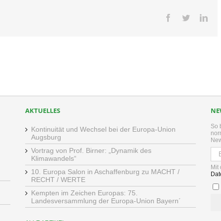
Facebook
Twitter
Lin
AKTUELLES
NE
So 
Kontinuität und Wechsel bei der Europa-Union
nor
Augsburg
New
Vortrag von Prof. Birner: „Dynamik des
Klimawandels“
Mit
10. Europa Salon in Aschaffenburg zu MACHT /
Dat
RECHT / WERTE
Kempten im Zeichen Europas: 75.
Landesversammlung der Europa-Union Bayern´