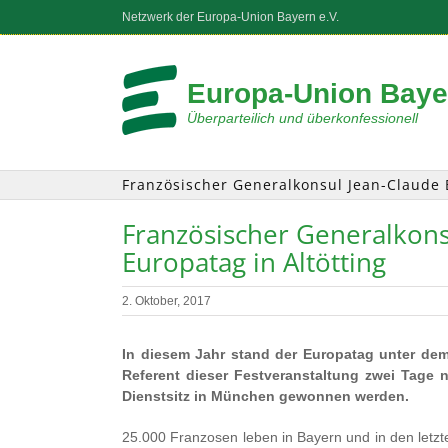
Zum
Netzwerk der Europa-Union Bayern e.V.
Inhalt
springen
Europa-Union Bayer
Überparteilich und überkonfessionell
Französischer Generalkonsul Jean-Claude 
Französischer Generalkons
Europatag in Altötting
2. Oktober, 2017
In diesem Jahr stand der Europatag unter dem
Referent dieser Festveranstaltung zwei Tage 
Dienstsitz in München gewonnen werden.
25.000 Franzosen leben in Bayern und in den letzt