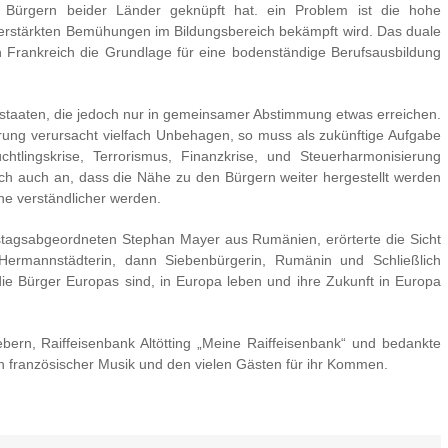
en Bürgern beider Länder geknüpft hat. ein Problem ist die hohe
t verstärkten Bemühungen im Bildungsbereich bekämpft wird. Das duale
 Frankreich die Grundlage für eine bodenständige Berufsausbildung
lstaaten, die jedoch nur in gemeinsamer Abstimmung etwas erreichen.
erung verursacht vielfach Unbehagen, so muss als zukünftige Aufgabe
htlingskrise, Terrorismus, Finanzkrise, und Steuerharmonisierung
h auch an, dass die Nähe zu den Bürgern weiter hergestellt werden
e verständlicher werden.
estagsabgeordneten Stephan Mayer aus Rumänien, erörterte die Sicht
Hermannstädterin, dann Siebenbürgerin, Rumänin und Schließlich
 die Bürger Europas sind, in Europa leben und ihre Zukunft in Europa
bern, Raiffeisenbank Altötting „Meine Raiffeisenbank“ und bedankte
en französischer Musik und den vielen Gästen für ihr Kommen.