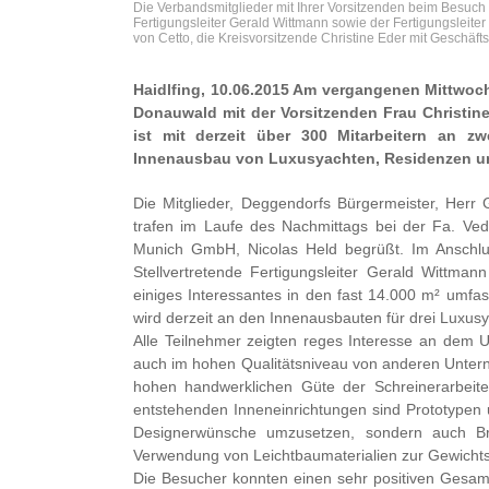
Die Verbandsmitglieder mit Ihrer Vorsitzenden beim Besuc
Fertigungsleiter Gerald Wittmann sowie der Fertigungsleiter G
von Cetto, die Kreisvorsitzende Christine Eder mit Geschäftsfü
Haidlfing, 10.06.2015 Am vergangenen Mittwoch
Donauwald mit der Vorsitzenden Frau Christi
ist mit derzeit über 300 Mitarbeitern an z
Innenausbau von Luxusyachten, Residenzen un
Die Mitglieder, Deggendorfs Bürgermeister, Herr
trafen im Laufe des Nachmittags bei der Fa. Ve
Munich GmbH, Nicolas Held begrüßt. Im Anschlu
Stellvertretende Fertigungsleiter Gerald Wittman
einiges Interessantes in den fast 14.000 m² um
wird derzeit an den Innenausbauten für drei Luxusy
Alle Teilnehmer zeigten reges Interesse an dem U
auch im hohen Qualitätsniveau von anderen Unter
hohen handwerklichen Güte der Schreinerarbeit
entstehenden Inneneinrichtungen sind Prototypen u
Designerwünsche umzusetzen, sondern auch Bra
Verwendung von Leichtbaumaterialien zur Gewichts
Die Besucher konnten einen sehr positiven Gesam