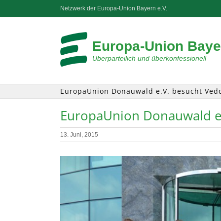
Zum
Netzwerk der Europa-Union Bayern e.V.
Inhalt
springen
Europa-Union Bayer
Überparteilich und überkonfessionell
EuropaUnion Donauwald e.V. besucht Ve
EuropaUnion Donauwald e
13. Juni, 2015