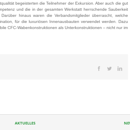
qualität begeisterten die Teilnehmer der Exkursion. Aber auch die gut
ompetenz und die in der gesamten Werkstatt herrschende Sauberkeit
arüber hinaus waren die Verbandsmitglieder überrascht, welche
ination, für die luxuriösen Innenausbauten verwendet werden. Dazu
abile CFC-Wabenkonstruktionen als Unterkonstruktionen – nicht nur im
Facebook
Twitter
Lin
AKTUELLES
NE