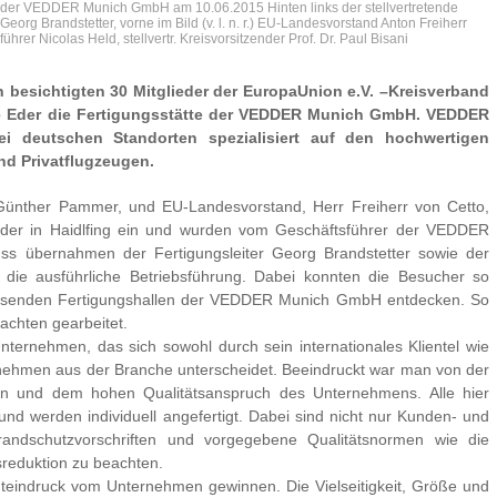
h der VEDDER Munich GmbH am 10.06.2015 Hinten links der stellvertretende
eorg Brandstetter, vorne im Bild (v. l. n. r.) EU-Landesvorstand Anton Freiherr
hrer Nicolas Held, stellvertr. Kreisvorsitzender Prof. Dr. Paul Bisani
 besichtigten 30 Mitglieder der EuropaUnion e.V. –Kreisverband
ne Eder die Fertigungsstätte der VEDDER Munich GmbH. VEDDER
wei deutschen Standorten spezialisiert auf den hochwertigen
d Privatflugzeugen.
 Günther Pammer, und EU-Landesvorstand, Herr Freiherr von Cetto,
dder in Haidlfing ein und wurden vom Geschäftsführer der VEDDER
ss übernahmen der Fertigungsleiter Georg Brandstetter sowie der
n die ausführliche Betriebsführung. Dabei konnten die Besucher so
fassenden Fertigungshallen der VEDDER Munich GmbH entdecken. So
achten gearbeitet.
nternehmen, das sich sowohl durch sein internationales Klientel wie
nehmen aus der Branche unterscheidet. Beeindruckt war man von der
en und dem hohen Qualitätsanspruch des Unternehmens. Alle hier
nd werden individuell angefertigt. Dabei sind nicht nur Kunden- und
ndschutzvorschriften und vorgegebene Qualitätsnormen wie die
reduktion zu beachten.
teindruck vom Unternehmen gewinnen. Die Vielseitigkeit, Größe und