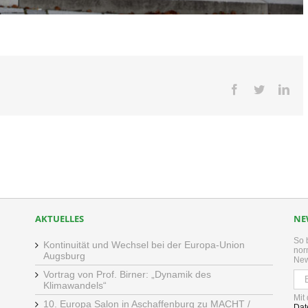
Facebook
Twitter
Lin
AKTUELLES
NE
So 
Kontinuität und Wechsel bei der Europa-Union
nor
Augsburg
New
Vortrag von Prof. Birner: „Dynamik des
Klimawandels“
Mit
10. Europa Salon in Aschaffenburg zu MACHT /
Dat