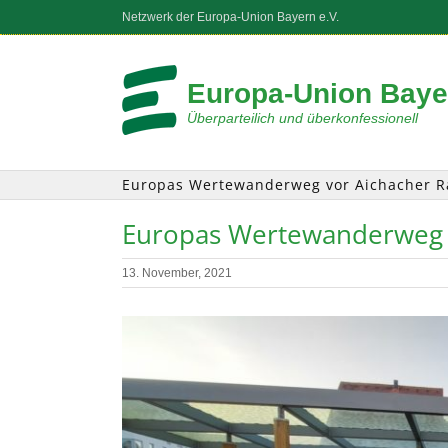
Zum
Netzwerk der Europa-Union Bayern e.V.
Inhalt
springen
Europa-Union Bayer
Überparteilich und überkonfessionell
Europas Wertewanderweg vor Aichacher Ra
Europas Wertewanderweg v
13. November, 2021