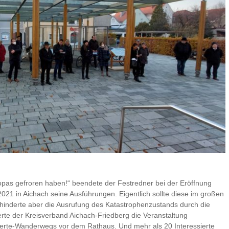
opas gefroren haben!“ beendete der Festredner bei der Eröffnung
 in Aichach seine Ausführungen. Eigentlich sollte diese im großen
erhinderte aber die Ausrufung des Katastrophenzustands durch die
erte der Kreisverband Aichach-Friedberg die Veranstaltung
erte-Wanderwegs vor dem Rathaus. Und mehr als 20 Interessierte