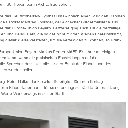
s zum 30. November in Aichach zu sehen.
ruppe des Deutschherren-Gymnasiums Aichach einen würdigen Rahmen
ende Landrat Manfred Losinger, der Aichacher Bürgermeister Klaus
 der Europa-Union Bayern. Letzterer ging auch auf die derzeitige
en und Belarus ein, die so gar nicht mit den Werten übereinstimmt,
ng dieser Werte verstehen, um sie verteidigen zu können, so Frank.
Europa-Union Bayern Markus Ferber MdEP. Er führte an einigen
men kann, wenn die praktischen Entwicklungen auf die
e Sprecher, dass sich alle für den Erhalt der Einheit und des
lten werden sollen.
, Peter Halke, dankte allen Beteiligten für ihren Beitrag,
errn Klaus Habermann, für seine uneingeschränkte Unterstützung
-Werte-Wanderwegs in seiner Stadt.