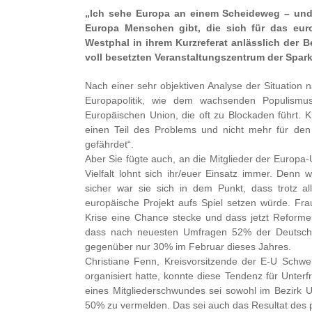
„Ich sehe Europa an einem Scheideweg – und i
Europa Menschen gibt, die sich für das eur
Westphal in ihrem Kurzreferat anlässlich der 
voll besetzten Veranstaltungszentrum der Spar
Nach einer sehr objektiven Analyse der Situation
Europapolitik, wie dem wachsenden Populismus,
Europäischen Union, die oft zu Blockaden führt. K
einen Teil des Problems und nicht mehr für den
gefährdet“.
Aber Sie fügte auch, an die Mitglieder der Europa-U
Vielfalt lohnt sich ihr/euer Einsatz immer. Den
sicher war sie sich in dem Punkt, dass trotz al
europäische Projekt aufs Spiel setzen würde. Frau
Krise eine Chance stecke und dass jetzt Reformen
dass nach neuesten Umfragen 52% der Deutschen
gegenüber nur 30% im Februar dieses Jahres.
Christiane Fenn, Kreisvorsitzende der E-U Schwe
organisiert hatte, konnte diese Tendenz für Unte
eines Mitgliederschwundes sei sowohl im Bezirk Uf
50% zu vermelden. Das sei auch das Resultat des p