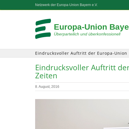
Zum
Netzwerk der Europa-Union Bayern e.V.
Inhalt
springen
Europa-Union Bayer
Überparteilich und überkonfessionell
Eindrucksvoller Auftritt der Europa-Union
Eindrucksvoller Auftritt d
Zeiten
8. August, 2016