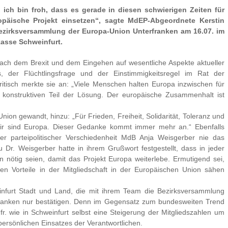
ch bin froh, dass es gerade in diesen schwierigen Zeiten für
opäische Projekt einsetzen“, sagte MdEP-Abgeordnete Kerstin
Bezirksversammlung der Europa-Union Unterfranken am 16.07. im
kasse Schweinfurt.
 nach dem Brexit und dem Eingehen auf wesentliche Aspekte aktueller
 der Flüchtlingsfrage und der Einstimmigkeitsregel im Rat der
ritisch merkte sie an: „Viele Menschen halten Europa inzwischen für
 konstruktiven Teil der Lösung. Der europäische Zusammenhalt ist
nion gewandt, hinzu: „Für Frieden, Freiheit, Solidarität, Toleranz und
n wir sind Europa. Dieser Gedanke kommt immer mehr an.“ Ebenfalls
ler parteipolitischer Verschiedenheit MdB Anja Weisgerber nie das
 Dr. Weisgerber hatte in ihrem Grußwort festgestellt, dass in jeder
 nötig seien, damit das Projekt Europa weiterlebe. Ermutigend sei,
 Vorteile in der Mitgliedschaft in der Europäischen Union sähen
infurt Stadt und Land, die mit ihrem Team die Bezirksversammlung
rfranken nur bestätigen. Denn im Gegensatz zum bundesweiten Trend
r. wie in Schweinfurt selbst eine Steigerung der Mitgliedszahlen um
ersönlichen Einsatzes der Verantwortlichen.