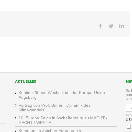
Facebook
Twitter
Lin
AKTUELLES
NE
So 
Kontinuität und Wechsel bei der Europa-Union
nor
Augsburg
New
Vortrag von Prof. Birner: „Dynamik des
Klimawandels“
Mit
10. Europa Salon in Aschaffenburg zu MACHT /
Dat
RECHT / WERTE
Kempten im Zeichen Europas: 75.