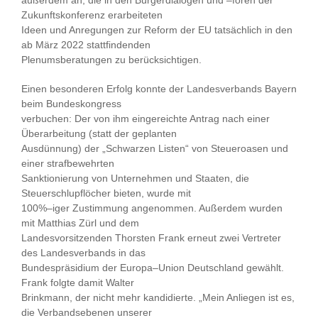
außerdem an, die in den Bürgerdialogen und
–
foren der
Zukunftskonferenz erarbeiteten
Ideen und Anregungen zur Reform der EU tatsächlich in den
ab März 2022 stattfindenden
Plenums
beratungen zu berücksichtigen.
Einen besonderen Erfolg konnte de
r
Landesverbands Bayern
beim Bundeskongress
verbuchen: Der von ihm eingereichte Antrag nach einer
Überarbeitung (statt
der geplanten
Ausdünnung) der „Schwarzen Listen“ von Steueroasen und
eine
r strafbewehrten
Sanktionierung von Unternehmen und Staaten, die
Steuerschlupflöcher bieten, wurde mit
100%
–
iger Zustimmung angenommen. Außerdem wurden
mit Matthias Zürl und dem
Landesvorsitzenden Thorsten Frank erneut zwei Vertreter
des Landesverbands in
das
Bundespräsidium der Europa
–
Union Deutschland gewählt.
Frank folgte damit Walter
Brinkmann, der nicht mehr kandidierte. „Mein Anliegen ist es,
die Verbandsebenen unserer