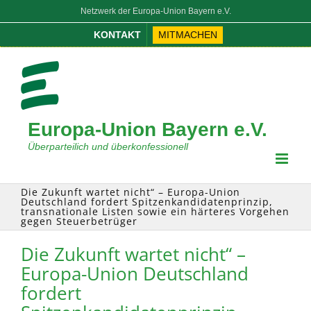
Zum
Netzwerk der Europa-Union Bayern e.V.
Inhalt
KONTAKT
MITMACHEN
springen
Europa-Union Bayern e.V.
Überparteilich und überkonfessionell
Die Zukunft wartet nicht“ – Europa-Union
Deutschland fordert Spitzenkandidatenprinzip,
transnationale Listen sowie ein härteres Vorgehen
gegen Steuerbetrüger
Die Zukunft wartet nicht“ –
Europa-Union Deutschland
fordert