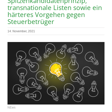
Spitzenkandidatenprinzip,
transnationale Listen sowie ein
härteres Vorgehen gegen
Steuerbetrüger
14. November, 2021
NEws