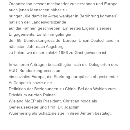
Organisation
besser miteinander zu verzahnen und Europa
auch jenen Menschen näher z
u
bringen, die damit im Alltag weniger in Berührung kommen“
hat sich der Landesvorsitzende
auf die Fahnen geschrieben.
Ein erstes Ergebnis seines
Engagements: Es ist ihm gelungen,
den 65.
Bundeskongress der Europa
–
Union Deutschland
im
nächsten Jahr nach Augsburg
zu holen
, wo dieser zuletzt 1956 zu Gast gewesen ist
.
In weiteren Anträgen beschäftigten sich die Delegierten des
EUD
–
Bundeskongresses
um
ein soziales Europa, die Stärkung europäisch abgestimmter
Außenpolitik sowie eine
Defi
nition der Beziehungen zu China. Bei den Wahlen zum
Präsidium wurden Rainer
Wieland MdEP als Präsident, Christian Moos als
Generalsekretär und Prof. Dr. Joachim
Wuermeling als Schatzmeister in ihren Ämtern bestätigt.