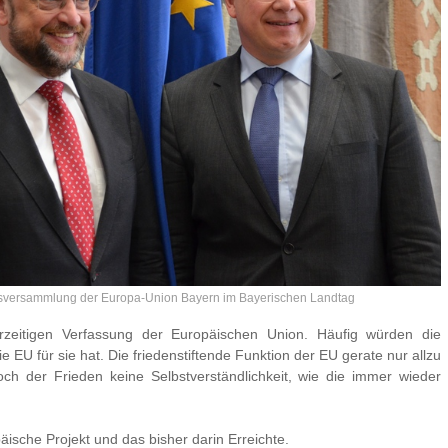
desversammlung der Europa-Union Bayern im Bayerischen Landtag
zeitigen Verfassung der Europäischen Union. Häufig würden die
EU für sie hat. Die friedenstiftende Funktion der EU gerate nur allzu
ch der Frieden keine Selbstverständlichkeit, wie die immer wieder
äische Projekt und das bisher darin Erreichte.