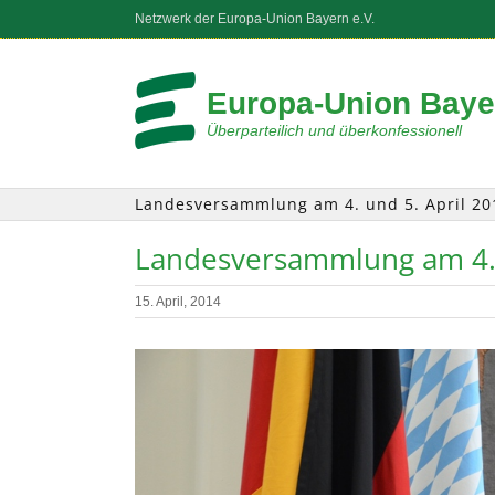
Zum
Netzwerk der Europa-Union Bayern e.V.
Inhalt
springen
Europa-Union Bayer
Überparteilich und überkonfessionell
Landesversammlung am 4. und 5. April 2
Landesversammlung am 4. 
15. April, 2014