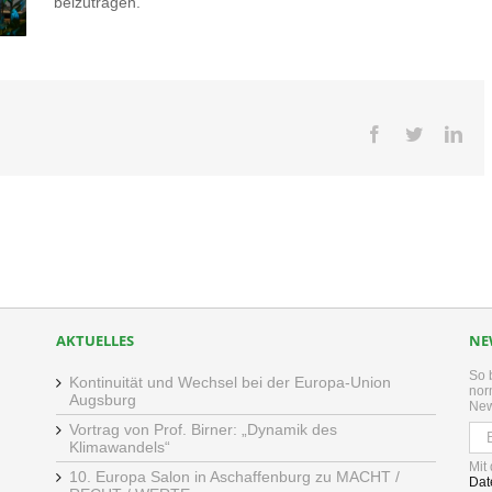
beizutragen.
Facebook
Twitter
Lin
AKTUELLES
NE
So 
Kontinuität und Wechsel bei der Europa-Union
nor
Augsburg
New
Vortrag von Prof. Birner: „Dynamik des
Klimawandels“
Mit
10. Europa Salon in Aschaffenburg zu MACHT /
Dat