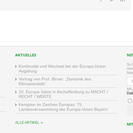
AKTUELLES
NE
So 
Kontinuität und Wechsel bei der Europa-Union
nor
Augsburg
New
Vortrag von Prof. Birner: „Dynamik des
Klimawandels“
Mit
10. Europa Salon in Aschaffenburg zu MACHT /
Dat
RECHT / WERTE
Kempten im Zeichen Europas: 75.
Landesversammlung der Europa-Union Bayern´
»
ALLE ARTIKEL
MI