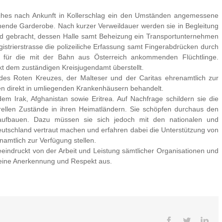
uches nach Ankunft in Kollerschlag ein den Umständen angemessene
ende Garderobe. Nach kurzer Verweildauer werden sie in Begleitung
d gebracht, dessen Halle samt Beheizung ein Transportunternehmen
egistrierstrasse die polizeiliche Erfassung samt Fingerabdrücken durch
au für die mit der Bahn aus Österreich ankommenden Flüchtlinge.
kt dem zuständigen Kreisjugendamt überstellt.
des Roten Kreuzes, der Malteser und der Caritas ehrenamtlich zur
en direkt in umliegenden Krankenhäusern behandelt.
m Irak, Afghanistan sowie Eritrea. Auf Nachfrage schildern sie die
rellen Zustände in ihren Heimatländern. Sie schöpfen durchaus den
aufbauen. Dazu müssen sie sich jedoch mit den nationalen und
utschland vertraut machen und erfahren dabei die Unterstützung von
namtlich zur Verfügung stellen.
beeindruckt von der Arbeit und Leistung sämtlicher Organisationen und
 seine Anerkennung und Respekt aus.
Facebook
Twitter
Lin