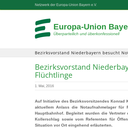
Zum
Netzwerk der Europa-Union Bayern e.V.
Inhalt
springen
Europa-Union Bayer
Überparteilich und überkonfessionell
Bezirksvorstand Niederbayern besucht No
Bezirksvorstand Niederba
Flüchtlinge
1. Mai, 2016
Auf Initiative des Bezirksvorsitzendes Konrad
aktuellem Anlass die Notaufnahmelager für 
Hauptbahnhof. Begleitet wurden die Vertrete
Kollerschlag sowie vom Referenten für Öffen
Situation vor Ort eingehend erläuterten.