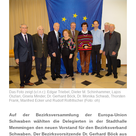
Das Foto zeigt (v.l.n.r.): Edgar Triebel, Dieter M. Schinhammer, Lajos
Oszlari, Gisela Minder, Dr. Gerhard Böck, Dr. Monika Schwab, Thorsten
Frank, Manfred Ecker und Rudolf Rothfischer (Foto: oh)
Auf der Bezirksversammlung der Europa-Union
Schwaben wählten die Delegierten in der Stadthalle
Memmingen den neuen Vorstand für den Bezirksverband
Schwaben. Der Bezirksvorsitzende Dr. Gerhard Böck aus