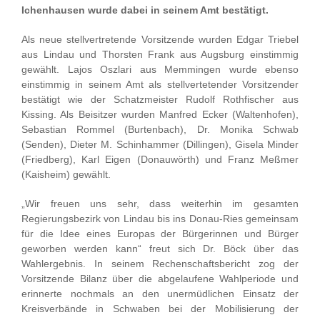
Ichenhausen wurde dabei in seinem Amt bestätigt.
Als neue stellvertretende Vorsitzende wurden Edgar Triebel
aus Lindau und Thorsten Frank aus Augsburg einstimmig
gewählt. Lajos Oszlari aus Memmingen wurde ebenso
einstimmig in seinem Amt als stellvertetender Vorsitzender
bestätigt wie der Schatzmeister Rudolf Rothfischer aus
Kissing. Als Beisitzer wurden Manfred Ecker (Waltenhofen),
Sebastian Rommel (Burtenbach), Dr. Monika Schwab
(Senden), Dieter M. Schinhammer (Dillingen), Gisela Minder
(Friedberg), Karl Eigen (Donauwörth) und Franz Meßmer
(Kaisheim) gewählt.
„Wir freuen uns sehr, dass weiterhin im gesamten
Regierungsbezirk von Lindau bis ins Donau-Ries gemeinsam
für die Idee eines Europas der Bürgerinnen und Bürger
geworben werden kann“ freut sich Dr. Böck über das
Wahlergebnis. In seinem Rechenschaftsbericht zog der
Vorsitzende Bilanz über die abgelaufene Wahlperiode und
erinnerte nochmals an den unermüdlichen Einsatz der
Kreisverbände in Schwaben bei der Mobilisierung der