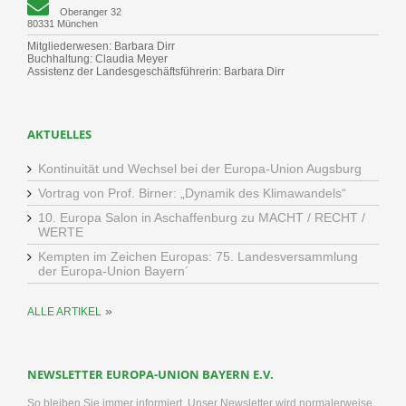
Oberanger 32
80331 München
Mitgliederwesen: Barbara Dirr
Buchhaltung: Claudia Meyer
Assistenz der Landesgeschäftsführerin: Barbara Dirr
AKTUELLES
Kontinuität und Wechsel bei der Europa-Union Augsburg
Vortrag von Prof. Birner: „Dynamik des Klimawandels“
10. Europa Salon in Aschaffenburg zu MACHT / RECHT /
WERTE
Kempten im Zeichen Europas: 75. Landesversammlung
der Europa-Union Bayern´
»
ALLE ARTIKEL
NEWSLETTER EUROPA-UNION BAYERN E.V.
So bleiben Sie immer informiert. Unser Newsletter wird normalerweise