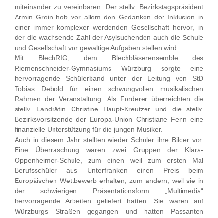
miteinander zu vereinbaren. Der stellv. Bezirkstagspräsident
Armin Grein hob vor allem den Gedanken der Inklusion in
einer immer komplexer werdenden Gesellschaft hervor, in
der die wachsende Zahl der Asylsuchenden auch die Schule
und Gesellschaft vor gewaltige Aufgaben stellen wird.
Mit BlechRIG, dem Blechbläserensemble des
Riemenschneider-Gymnasiums Würzburg sorgte eine
hervorragende Schülerband unter der Leitung von StD
Tobias Debold für einen schwungvollen musikalischen
Rahmen der Veranstaltung. Als Förderer überreichten die
stellv. Landrätin Christine Haupt-Kreutzer und die stellv.
Bezirksvorsitzende der Europa-Union Christiane Fenn eine
finanzielle Unterstützung für die jungen Musiker.
Auch in diesem Jahr stellten wieder Schüler ihre Bilder vor.
Eine Überraschung waren zwei Gruppen der Klara-
Oppenheimer-Schule, zum einen weil zum ersten Mal
Berufsschüler aus Unterfranken einen Preis beim
Europäischen Wettbewerb erhalten, zum andern, weil sie in
der schwierigen Präsentationsform „Multimedia“
hervorragende Arbeiten geliefert hatten. Sie waren auf
Würzburgs Straßen gegangen und hatten Passanten