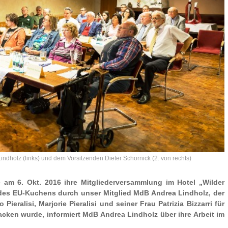
dholz (links) und dem Vorsitzenden Dieter Schornick (2. von rechts)
 am 6. Okt. 2016 ihre Mitgliederversammlung im Hotel „Wilder
s EU-Kuchens durch unser Mitglied MdB Andrea Lindholz, der
ieralisi, Marjorie Pieralisi und seiner Frau Patrizia Bizzarri für
cken wurde, informiert MdB Andrea Lindholz über ihre Arbeit im