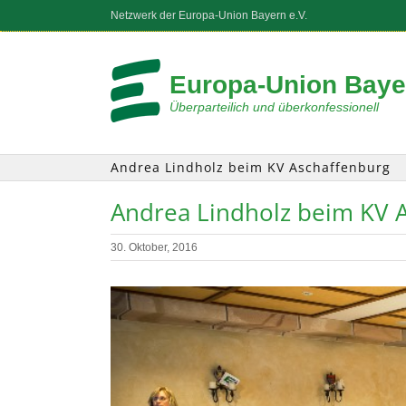
Zum
Netzwerk der Europa-Union Bayern e.V.
Inhalt
springen
Europa-Union Bayer
Überparteilich und überkonfessionell
Andrea Lindholz beim KV Aschaffenburg
Andrea Lindholz beim KV 
30. Oktober, 2016