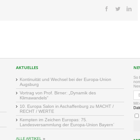
Facebook
Twitter
Lin
AKTUELLES
NE
So 
Kontinuität und Wechsel bei der Europa-Union
nor
Augsburg
New
Vortrag von Prof. Birner: „Dynamik des
Klimawandels“
Mit
10. Europa Salon in Aschaffenburg zu MACHT /
Dat
RECHT / WERTE
Kempten im Zeichen Europas: 75.
Landesversammlung der Europa-Union Bayern´
»
ALLE ARTIKEL