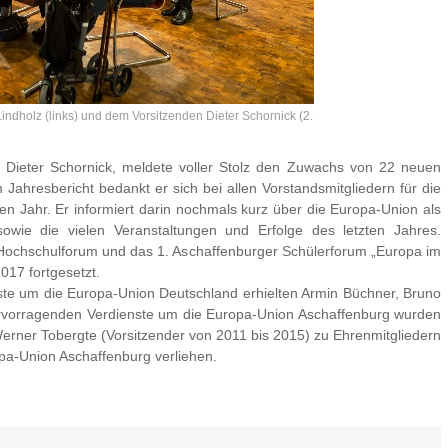
dholz (links) und dem Vorsitzenden Dieter Schornick (2.
 Dieter Schornick, meldete voller Stolz den Zuwachs von 22 neuen
 Jahresbericht bedankt er sich bei allen Vorstandsmitgliedern für die
 Jahr. Er informiert darin nochmals kurz über die Europa-Union als
 sowie die vielen Veranstaltungen und Erfolge des letzten Jahres.
ochschulforum und das 1. Aschaffenburger Schülerforum „Europa im
017 fortgesetzt.
nste um die Europa-Union Deutschland erhielten Armin Büchner, Bruno
hervorragenden Verdienste um die Europa-Union Aschaffenburg wurden
erner Tobergte (Vorsitzender von 2011 bis 2015) zu Ehrenmitgliedern
pa-Union Aschaffenburg verliehen.