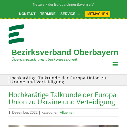
Zum
Netzwerk der Europa-Union Bayern e.V.
Inhalt
springen
KONTAKT
TERMINE
SERVICE
MITMACHEN
Bezirksverband Oberbayern
Überparteilich und überkonfessionell
Hochkarätige Talkrunde der Europa Union zu
Ukraine und Verteidigung
Hochkarätige Talkrunde der Europa
Union zu Ukraine und Verteidigung
1. Dezember, 2022
|
Kategorien:
Allgemein