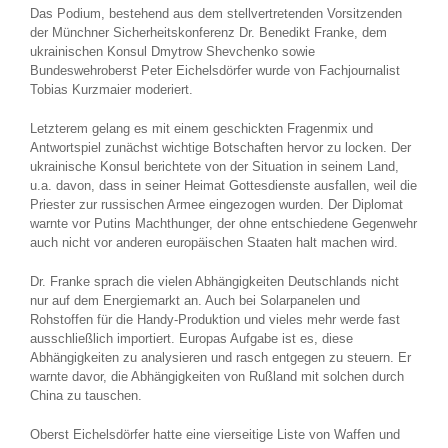
Das Podium, bestehend aus dem stellvertretenden Vorsitzenden
der Münchner Sicherheitskonferenz Dr. Benedikt Franke, dem
ukrainischen Konsul Dmytrow Shevchenko sowie
Bundeswehroberst Peter Eichelsdörfer wurde von Fachjournalist
Tobias Kurzmaier moderiert.
Letzterem gelang es mit einem geschickten Fragenmix und
Antwortspiel zunächst wichtige Botschaften hervor zu locken. Der
ukrainische Konsul berichtete von der Situation in seinem Land,
u.a. davon, dass in seiner Heimat Gottesdienste ausfallen, weil die
Priester zur russischen Armee eingezogen wurden. Der Diplomat
warnte vor Putins Machthunger, der ohne entschiedene Gegenwehr
auch nicht vor anderen europäischen Staaten halt machen wird.
Dr. Franke sprach die vielen Abhängigkeiten Deutschlands nicht
nur auf dem Energiemarkt an. Auch bei Solarpanelen und
Rohstoffen für die Handy-Produktion und vieles mehr werde fast
ausschließlich importiert. Europas Aufgabe ist es, diese
Abhängigkeiten zu analysieren und rasch entgegen zu steuern. Er
warnte davor, die Abhängigkeiten von Rußland mit solchen durch
China zu tauschen.
Oberst Eichelsdörfer hatte eine vierseitige Liste von Waffen und