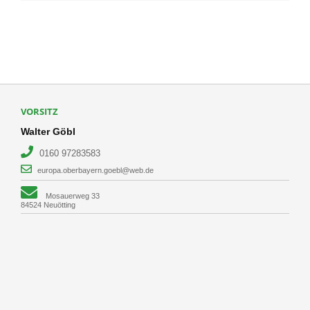
VORSITZ
Walter Göbl
0160 97283583
europa.oberbayern.goebl@web.de
Mosauerweg 33
84524 Neuötting