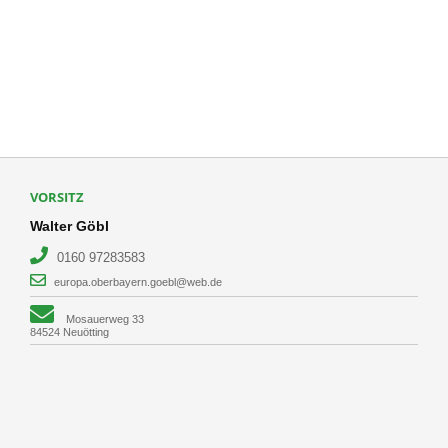
VORSITZ
Walter Göbl
0160 97283583
europa.oberbayern.goebl@web.de
Mosauerweg 33
84524 Neuötting