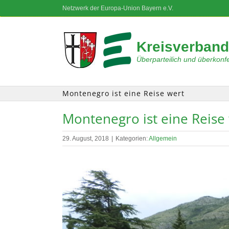
Zum
Netzwerk der Europa-Union Bayern e.V.
Inhalt
springen
Kreisverband
Überparteilich und überkonfe
Montenegro ist eine Reise wert
Montenegro ist eine Reise
29. August, 2018
|
Kategorien:
Allgemein