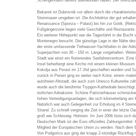
Schengenraum bereits überwunden haben. Der Grenzübertr
Bekannt ist Dubrovnik vor allem durch die charakteristi
Steinmauer umgeben ist. Die Architektur der gut erhalte
Renaissance (Sponza – Palast) bis hin zur Gotik, (Rekt
Fußgängerzone liegen viele Geschäfte und Restaurants.
Ein weiterer Höhepunkt war die Tagesfahrt in die Bucht v
Montenegro besucht. Die günstige Lage in der Nähe des
der erste umfassende Tiefwasser-Yachthafen in der Adri
Superjachten von 30 – 150 m. Länge vorgehalten. Weiter 
Stadt war einst ein florierendes Seefahrerzentrum. Eine
Insel beherbergt eine Kirche mit einem kleinen Museum
Kokolja aus Perast im 17.Jhd geschaffen wurden und S
zurück in Perast ging es weiter nach Kotor, einem maler
autofreien Altstadt, die auch zum Unesco Kulturerbe zäh
wurde auch die berühmte Trypgon-Kathedrale besichtigt. 
östlichen Adriaküste. Schöne Patrizierhäuser schmücke
hohen Verteidigungsanlagen, die sich kilometerlang am 
Natürlich war auch Gelegenheit zur Erholung im 4 Stern
Strand. Zu schnell verging die Zeit in einer der letzte
groß wie Schleswig- Holstein. Im Juni 2006 löste sich 
Deutschen Mark ist der Euro offizielles Zahlungsmittel.
Mitglied der Europäischen Union zu werden. Nach dem 
Von Podgorica aus ging der knapp 2-stündige Rückflug m