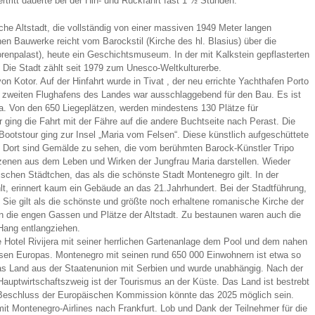
itt dauerte bei der Hin- und Rückfahrt fast 1 ½ Stunden.
sche Altstadt, die vollständig von einer massiven 1949 Meter langen
nen Bauwerke reicht vom Barockstil (Kirche des hl. Blasius) über die
orenpalast), heute ein Geschichtsmuseum. In der mit Kalkstein gepflasterten
 Die Stadt zählt seit 1979 zum Unesco-Weltkulturerbe.
on Kotor. Auf der Hinfahrt wurde in Tivat , der neu errichte Yachthafen Porto
 zweiten Flughafens des Landes war ausschlaggebend für den Bau. Es ist
a. Von den 650 Liegeplätzen, werden mindestens 130 Plätze für
ging die Fahrt mit der Fähre auf die andere Buchtseite nach Perast. Die
 Bootstour ging zur Insel „Maria vom Felsen“. Diese künstlich aufgeschüttete
. Dort sind Gemälde zu sehen, die vom berühmten Barock-Künstler Tripo
zenen aus dem Leben und Wirken der Jungfrau Maria darstellen. Wieder
ischen Städtchen, das als die schönste Stadt Montenegro gilt. In der
lt, erinnert kaum ein Gebäude an das 21.Jahrhundert. Bei der Stadtführung,
Sie gilt als die schönste und größte noch erhaltene romanische Kirche der
n die engen Gassen und Plätze der Altstadt. Zu bestaunen waren auch die
Hang entlangziehen.
e Hotel Rivijera mit seiner herrlichen Gartenanlage dem Pool und dem nahen
 Oasen Europas. Montenegro mit seinen rund 650 000 Einwohnern ist etwa so
das Land aus der Staatenunion mit Serbien und wurde unabhängig. Nach der
 Hauptwirtschaftszweig ist der Tourismus an der Küste. Das Land ist bestrebt
Beschluss der Europäischen Kommission könnte das 2025 möglich sein.
it Montenegro-Airlines nach Frankfurt. Lob und Dank der Teilnehmer für die