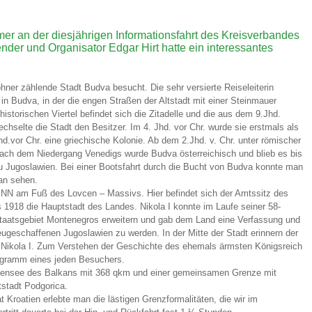
mer an der diesjährigen Informationsfahrt des Kreisverbandes
er und Organisator Edgar Hirt hatte ein interessantes
ner zählende Stadt Budva besucht. Die sehr versierte Reiseleiterin
in Budva, in der die engen Straßen der Altstadt mit einer Steinmauer
istorischen Viertel befindet sich die Zitadelle und die aus dem 9.Jhd.
selte die Stadt den Besitzer. Im 4. Jhd. vor Chr. wurde sie erstmals als
hd.vor Chr. eine griechische Kolonie. Ab dem 2.Jhd. v. Chr. unter römischer
Nach dem Niedergang Venedigs wurde Budva österreichisch und blieb es bis
zu Jugoslawien. Bei einer Bootsfahrt durch die Bucht von Budva konnte man
fan sehen.
er NN am Fuß des Lovcen – Massivs. Hier befindet sich der Amtssitz des
1918 die Hauptstadt des Landes. Nikola I konnte im Laufe seiner 58-
 Staatsgebiet Montenegros erweitern und gab dem Land eine Verfassung und
geschaffenen Jugoslawien zu werden. In der Mitte der Stadt erinnern der
Nikola I. Zum Verstehen der Geschichte des ehemals ärmsten Königsreich
ogramm eines jeden Besuchers.
nnensee des Balkans mit 368 qkm und einer gemeinsamen Grenze mit
tstadt Podgorica.
Kroatien erlebte man die lästigen Grenzformalitäten, die wir im