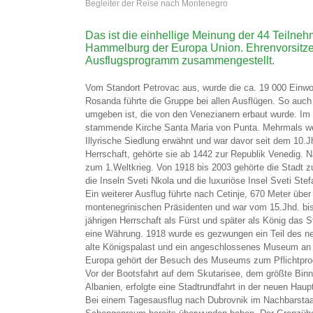
Begleiter der Reise nach Montenegro
Das ist die einhellige Meinung der 44 Teilneh
Hammelburg der Europa Union. Ehrenvorsitzend
Ausflugsprogramm zusammengestellt.
Vom Standort Petrovac aus, wurde die ca. 19 000 Einwoh
Rosanda führte die Gruppe bei allen Ausflügen. So auch 
umgeben ist, die von den Venezianern erbaut wurde. Im h
stammende Kirche Santa Maria von Punta. Mehrmals wech
Illyrische Siedlung erwähnt und war davor seit dem 10.J
Herrschaft, gehörte sie ab 1442 zur Republik Venedig. 
zum 1.Weltkrieg. Von 1918 bis 2003 gehörte die Stadt 
die Inseln Sveti Nkola und die luxuriöse Insel Sveti Ste
Ein weiterer Ausflug führte nach Cetinje, 670 Meter üb
montenegrinischen Präsidenten und war vom 15.Jhd. bis 
jährigen Herrschaft als Fürst und später als König das
eine Währung. 1918 wurde es gezwungen ein Teil des neu
alte Königspalast und ein angeschlossenes Museum an 
Europa gehört der Besuch des Museums zum Pflichtpr
Vor der Bootsfahrt auf dem Skutarisee, dem größte Bi
Albanien, erfolgte eine Stadtrundfahrt in der neuen Haup
Bei einem Tagesausflug nach Dubrovnik im Nachbarstaat 