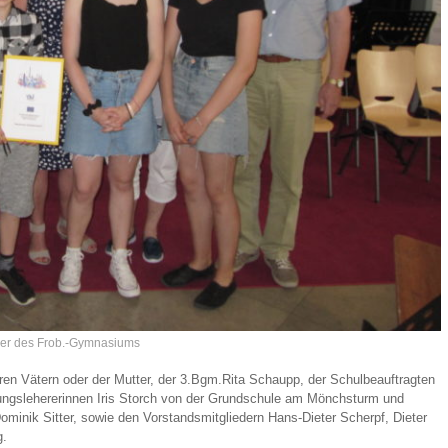
er des Frob.-Gymnasiums
ren Vätern oder der Mutter, der 3.Bgm.Rita Schaupp, der Schulbeauftragten
gslehererinnen Iris Storch von der Grundschule am Mönchsturm und
inik Sitter, sowie den Vorstandsmitgliedern Hans-Dieter Scherpf, Dieter
g.