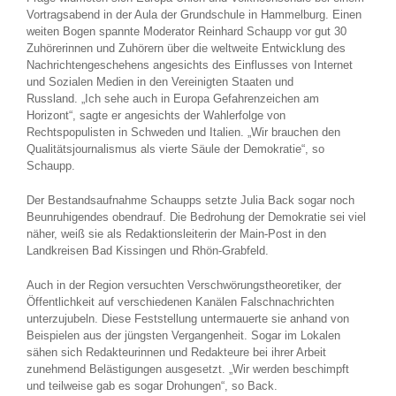
Vortragsabend in der Aula der Grundschule in Hammelburg. Einen
weiten Bogen spannte Moderator Reinhard Schaupp vor gut 30
Zuhörerinnen und Zuhörern über die weltweite Entwicklung des
Nachrichtengeschehens angesichts des Einflusses von Internet
und Sozialen Medien in den Vereinigten Staaten und
Russland. „Ich sehe auch in Europa Gefahrenzeichen am
Horizont“, sagte er angesichts der Wahlerfolge von
Rechtspopulisten in Schweden und Italien. „Wir brauchen den
Qualitätsjournalismus als vierte Säule der Demokratie“, so
Schaupp.
Der Bestandsaufnahme Schaupps setzte Julia Back sogar noch
Beunruhigendes obendrauf. Die Bedrohung der Demokratie sei viel
näher, weiß sie als Redaktionsleiterin der Main-Post in den
Landkreisen Bad Kissingen und Rhön-Grabfeld.
Auch in der Region versuchten Verschwörungstheoretiker, der
Öffentlichkeit auf verschiedenen Kanälen Falschnachrichten
unterzujubeln. Diese Feststellung untermauerte sie anhand von
Beispielen aus der jüngsten Vergangenheit. Sogar im Lokalen
sähen sich Redakteurinnen und Redakteure bei ihrer Arbeit
zunehmend Belästigungen ausgesetzt. „Wir werden beschimpft
und teilweise gab es sogar Drohungen“, so Back.