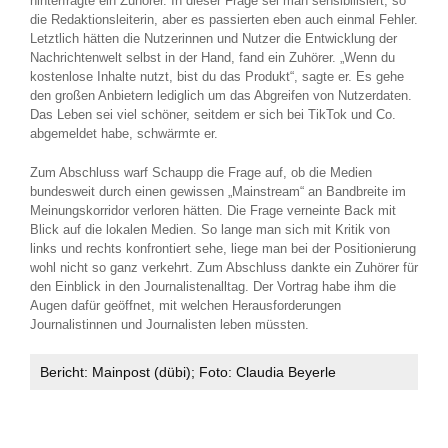
hinterfragte ein Zuhörer. In dieser Frage sei man sensibilisiert, so
die Redaktionsleiterin, aber es passierten eben auch einmal Fehler.
Letztlich hätten die Nutzerinnen und Nutzer die Entwicklung der
Nachrichtenwelt selbst in der Hand, fand ein Zuhörer. „Wenn du
kostenlose Inhalte nutzt, bist du das Produkt“, sagte er. Es gehe
den großen Anbietern lediglich um das Abgreifen von Nutzerdaten.
Das Leben sei viel schöner, seitdem er sich bei TikTok und Co.
abgemeldet habe, schwärmte er.
Zum Abschluss warf Schaupp die Frage auf, ob die Medien
bundesweit durch einen gewissen „Mainstream“ an Bandbreite im
Meinungskorridor verloren hätten. Die Frage verneinte Back mit
Blick auf die lokalen Medien. So lange man sich mit Kritik von
links und rechts konfrontiert sehe, liege man bei der Positionierung
wohl nicht so ganz verkehrt. Zum Abschluss dankte ein Zuhörer für
den Einblick in den Journalistenalltag. Der Vortrag habe ihm die
Augen dafür geöffnet, mit welchen Herausforderungen
Journalistinnen und Journalisten leben müssten.
Bericht: Mainpost (dübi); Foto: Claudia Beyerle