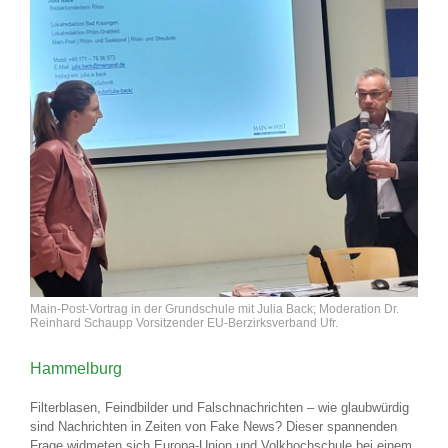
Main-Post-Vortrag in der Grundschule mit Julia Back; Moderation Dr.
Reinhard Schaupp Vorsitzender EU-Berzirksverband Ufr.
Hammelburg
Filterblasen, Feindbilder und Falschnachrichten – wie glaubwürdig
sind Nachrichten in Zeiten von Fake News? Dieser spannenden
Frage widmeten sich Europa-Union und Volkhochschule bei einem