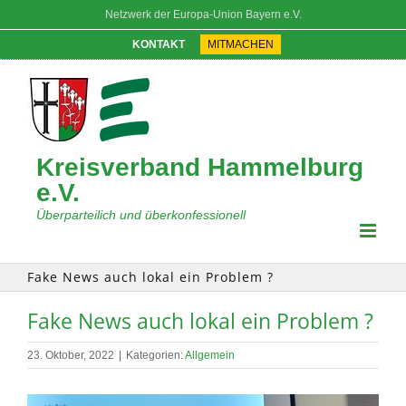
Zum
Netzwerk der Europa-Union Bayern e.V.
Inhalt
springen
KONTAKT
MITMACHEN
Kreisverband Hammelburg
e.V.
Überparteilich und überkonfessionell
Fake News auch lokal ein Problem ?
Fake News auch lokal ein Problem ?
23. Oktober, 2022
|
Kategorien:
Allgemein