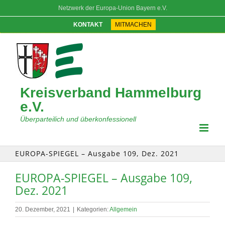
Zum
Netzwerk der Europa-Union Bayern e.V.
Inhalt
springen
KONTAKT
MITMACHEN
Kreisverband Hammelburg
e.V.
Überparteilich und überkonfessionell
EUROPA-SPIEGEL – Ausgabe 109, Dez. 2021
EUROPA-SPIEGEL – Ausgabe 109,
Dez. 2021
20. Dezember, 2021
|
Kategorien:
Allgemein