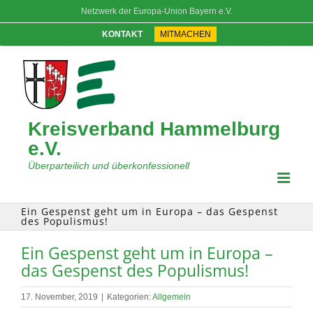
Zum
Netzwerk der Europa-Union Bayern e.V.
Inhalt
springen
KONTAKT
MITMACHEN
Kreisverband Hammelburg
e.V.
Überparteilich und überkonfessionell
Ein Gespenst geht um in Europa – das Gespenst
des Populismus!
Ein Gespenst geht um in Europa –
das Gespenst des Populismus!
17. November, 2019
|
Kategorien:
Allgemein