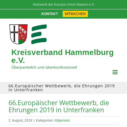
Zum
Netzwerk der Europa-Union Bayern e.V.
Inhalt
springen
KONTAKT
MITMACHEN
Kreisverband Hammelburg
e.V.
Überparteilich und überkonfessionell
66.Europäischer Wettbewerb, die Ehrungen 2019
in Unterfranken
66.Europäischer Wettbewerb, die
Ehrungen 2019 in Unterfranken
2. August, 2019
|
Kategorien:
Allgemein