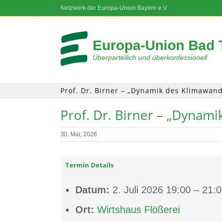
Zum
Netzwerk der Europa-Union Bayern e.V.
Inhalt
springen
Europa-Union Bad T
Überparteilich und überkonfessionell
Prof. Dr. Birner – „Dynamik des Klimawand
Prof. Dr. Birner – „Dynam
30. Mai, 2026
Termin Details
Datum:
2. Juli 2026 19:00
–
21:0
Ort:
Wirtshaus Flößerei