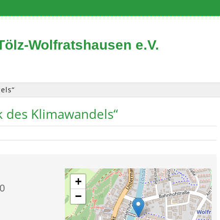
ölz-Wolfratshausen e.V.
els“
ik des Klimawandels“
+
0
−