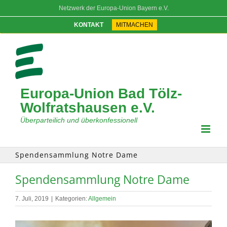
Zum
Netzwerk der Europa-Union Bayern e.V.
Inhalt
springen
KONTAKT
MITMACHEN
Europa-Union Bad Tölz-
Wolfratshausen e.V.
Überparteilich und überkonfessionell
Spendensammlung Notre Dame
Spendensammlung Notre Dame
7. Juli, 2019
|
Kategorien:
Allgemein