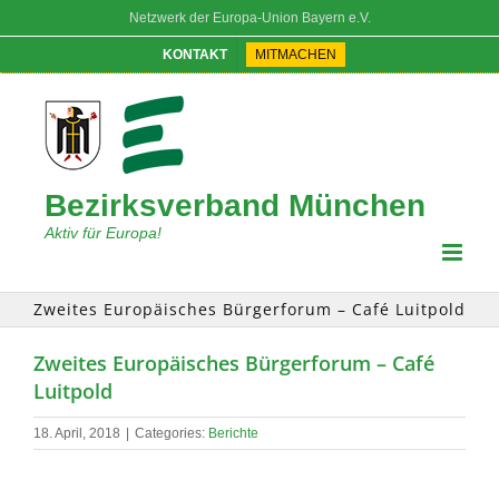
Skip
Netzwerk der Europa-Union Bayern e.V.
to
content
KONTAKT
MITMACHEN
Bezirksverband München
Aktiv für Europa!
Zweites Europäisches Bürgerforum – Café Luitpold
Zweites Europäisches Bürgerforum – Café
Luitpold
18. April, 2018
|
Categories:
Berichte