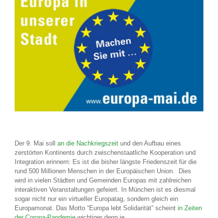
Der 9. Mai soll
an die Nachkriegszeit
und den Aufbau eines
zerstörten Kontinents durch zwischenstaatliche Kooperation und
Integration erinnern: Es ist die bisher längste Friedenszeit für die
rund 500 Millionen Menschen in der Europäischen Union. Dies
wird in vielen Städten und Gemeinden Europas mit zahlreichen
interaktiven Veranstaltungen gefeiert. In München ist es diesmal
sogar nicht nur ein virtueller Europatag, sondern gleich ein
Europamonat. Das Motto “Europa lebt Solidarität” scheint
in Zeiten
der Corona-Pandemie
wichtiger denn je.