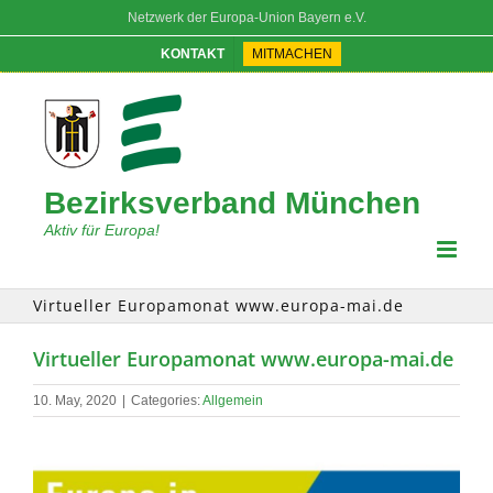
Skip
Netzwerk der Europa-Union Bayern e.V.
to
content
KONTAKT
MITMACHEN
Bezirksverband München
Aktiv für Europa!
Virtueller Europamonat www.europa-mai.de
Virtueller Europamonat www.europa-mai.de
10. May, 2020
|
Categories:
Allgemein