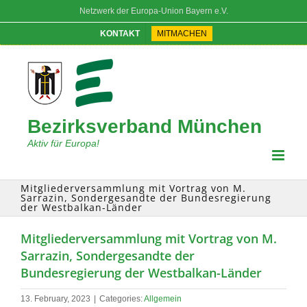
Skip
Netzwerk der Europa-Union Bayern e.V.
to
content
KONTAKT
MITMACHEN
Bezirksverband München
Aktiv für Europa!
Mitgliederversammlung mit Vortrag von M.
Sarrazin, Sondergesandte der Bundesregierung
der Westbalkan-Länder
Mitgliederversammlung mit Vortrag von M.
Sarrazin, Sondergesandte der
Bundesregierung der Westbalkan-Länder
13. February, 2023
|
Categories:
Allgemein