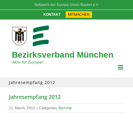
Skip
Netzwerk der Europa-Union Bayern e.V.
to
content
KONTAKT
MITMACHEN
Bezirksverband München
Aktiv für Europa!
Jahresempfang 2012
Jahresempfang 2012
21. March, 2012
|
Categories:
Berichte