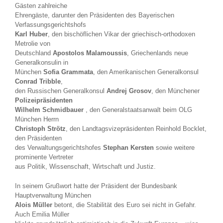
Gästen zahlreiche
Ehrengäste, darunter den Präsidenten des Bayerischen
Verfassungsgerichtshofs
Karl Huber
, den bischöflichen Vikar der griechisch-orthodoxen
Metrolie von
Deutschland
Apostolos Malamoussis
, Griechenlands neue
Generalkonsulin in
München
Sofia Grammata
, den Amerikanischen Generalkonsul
Conrad Tribble
,
den Russischen Generalkonsul
Andrej Grosov
, den Münchener
Polizeipräsidenten
Wilhelm Schmidbauer
, den Generalstaatsanwalt beim OLG
München Herrn
Christoph Strötz
, den Landtagsvizepräsidenten Reinhold Bocklet,
den Präsidenten
des Verwaltungsgerichtshofes
Stephan Kersten
sowie weitere
prominente Vertreter
aus Politik, Wissenschaft, Wirtschaft und Justiz.
In seinem Grußwort hatte der Präsident der Bundesbank
Hauptverwaltung München
Alois Müller
betont, die Stabilität des Euro sei nicht in Gefahr.
Auch Emilia Müller