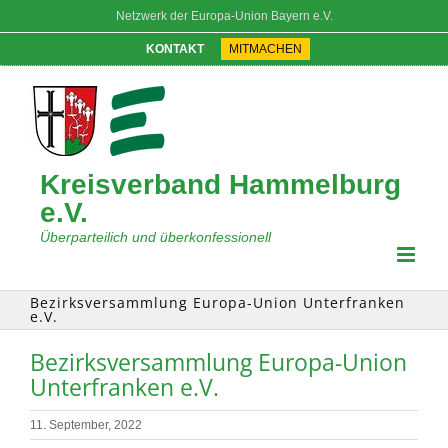
Zum
Netzwerk der Europa-Union Bayern e.V.
Inhalt
springen
KONTAKT
MITMACHEN
Kreisverband Hammelburg
e.V.
Überparteilich und überkonfessionell
Bezirksversammlung Europa-Union Unterfranken
e.V.
Bezirksversammlung Europa-Union
Unterfranken e.V.
11. September, 2022