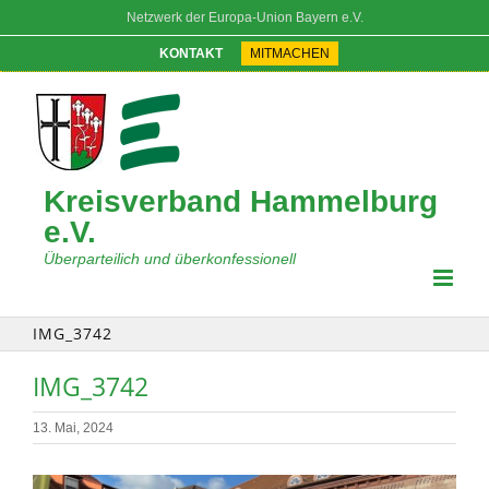
Zum
Netzwerk der Europa-Union Bayern e.V.
Inhalt
springen
KONTAKT
MITMACHEN
Kreisverband Hammelburg
e.V.
Überparteilich und überkonfessionell
IMG_3742
IMG_3742
13. Mai, 2024