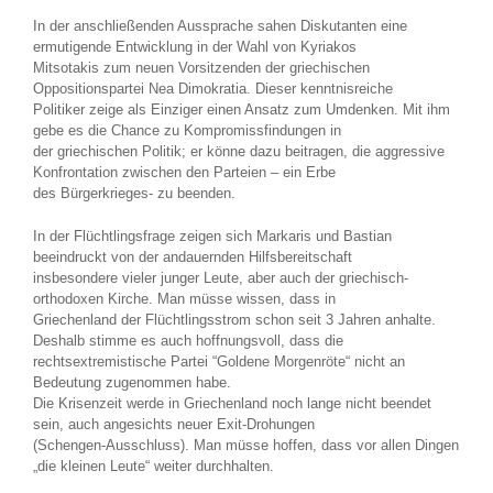
In der anschließenden Aussprache sahen Diskutanten eine
ermutigende Entwicklung in der Wahl von Kyriakos
Mitsotakis zum neuen Vorsitzenden der griechischen
Oppositionspartei Nea Dimokratia. Dieser kenntnisreiche
Politiker zeige als Einziger einen Ansatz zum Umdenken. Mit ihm
gebe es die Chance zu Kompromissfindungen in
der griechischen Politik; er könne dazu beitragen, die aggressive
Konfrontation zwischen den Parteien – ein Erbe
des Bürgerkrieges- zu beenden.
In der Flüchtlingsfrage zeigen sich Markaris und Bastian
beeindruckt von der andauernden Hilfsbereitschaft
insbesondere vieler junger Leute, aber auch der griechisch-
orthodoxen Kirche. Man müsse wissen, dass in
Griechenland der Flüchtlingsstrom schon seit 3 Jahren anhalte.
Deshalb stimme es auch hoffnungsvoll, dass die
rechtsextremistische Partei “Goldene Morgenröte“ nicht an
Bedeutung zugenommen habe.
Die Krisenzeit werde in Griechenland noch lange nicht beendet
sein, auch angesichts neuer Exit-Drohungen
(Schengen-Ausschluss). Man müsse hoffen, dass vor allen Dingen
„die kleinen Leute“ weiter durchhalten.