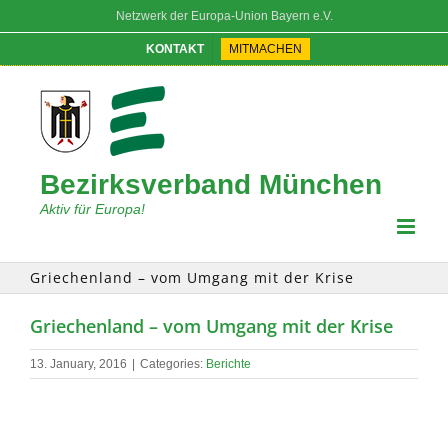
Skip
Netzwerk der Europa-Union Bayern e.V.
to
content
KONTAKT
MITMACHEN
Bezirksverband München
Aktiv für Europa!
Griechenland – vom Umgang mit der Krise
Griechenland – vom Umgang mit der Krise
13. January, 2016
|
Categories:
Berichte