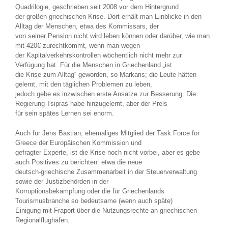
Quadrilogie, geschrieben seit 2008 vor dem Hintergrund
der großen griechischen Krise. Dort erhält man Einblicke in den
Alltag der Menschen, etwa des Kommissars, der
von seiner Pension nicht wird leben können oder darüber, wie man
mit 420€ zurechtkommt, wenn man wegen
der Kapitalverkehrskontrollen wöchentlich nicht mehr zur
Verfügung hat. Für die Menschen in Griechenland „ist
die Krise zum Alltag“ geworden, so Markaris; die Leute hätten
gelernt, mit den täglichen Problemen zu leben,
jedoch gebe es inzwischen erste Ansätze zur Besserung. Die
Regierung Tsipras habe hinzugelernt, aber der Preis
für sein spätes Lernen sei enorm.
Auch für Jens Bastian, ehemaliges Mitglied der Task Force for
Greece der Europäischen Kommission und
gefragter Experte, ist die Krise noch nicht vorbei, aber es gebe
auch Positives zu berichten: etwa die neue
deutsch-griechische Zusammenarbeit in der Steuerverwaltung
sowie der Justizbehörden in der
Korruptionsbekämpfung oder die für Griechenlands
Tourismusbranche so bedeutsame (wenn auch späte)
Einigung mit Fraport über die Nutzungsrechte an griechischen
Regionalflughäfen.