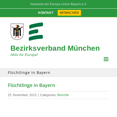
Skip
Netzwerk der Europa-Union Bayern e.V.
to
content
KONTAKT
MITMACHEN
Bezirksverband München
Aktiv für Europa!
Flüchtlinge in Bayern
Flüchtlinge in Bayern
25. November, 2015
|
Categories:
Berichte