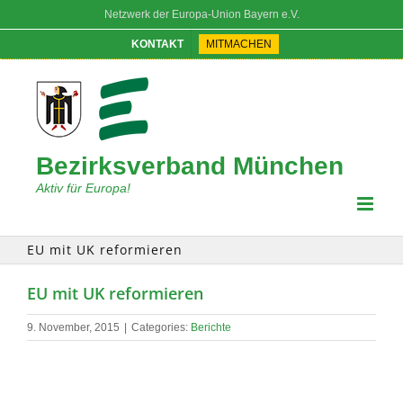
Skip
Netzwerk der Europa-Union Bayern e.V.
to
content
KONTAKT
MITMACHEN
Bezirksverband München
Aktiv für Europa!
EU mit UK reformieren
EU mit UK reformieren
9. November, 2015
|
Categories:
Berichte