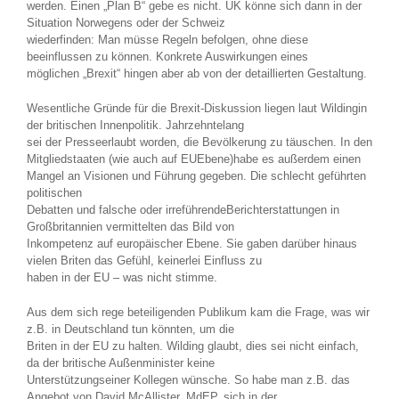
werden. Einen „Plan B“ gebe es nicht. UK könne sich dann in der
Situation Norwegens oder der Schweiz
wiederfinden: Man müsse Regeln befolgen, ohne diese
beeinflussen zu können. Konkrete Auswirkungen eines
möglichen „Brexit“ hingen aber ab von der detaillierten Gestaltung.
Wesentliche Gründe für die Brexit-Diskussion liegen laut Wildingin
der britischen Innenpolitik. Jahrzehntelang
sei der Presseerlaubt worden, die Bevölkerung zu täuschen. In den
Mitgliedstaaten (wie auch auf EUEbene)habe es außerdem einen
Mangel an Visionen und Führung gegeben. Die schlecht geführten
politischen
Debatten und falsche oder irreführendeBerichterstattungen in
Großbritannien vermittelten das Bild von
Inkompetenz auf europäischer Ebene. Sie gaben darüber hinaus
vielen Briten das Gefühl, keinerlei Einfluss zu
haben in der EU – was nicht stimme.
Aus dem sich rege beteiligenden Publikum kam die Frage, was wir
z.B. in Deutschland tun könnten, um die
Briten in der EU zu halten. Wilding glaubt, dies sei nicht einfach,
da der britische Außenminister keine
Unterstützungseiner Kollegen wünsche. So habe man z.B. das
Angebot von David McAllister, MdEP, sich in der