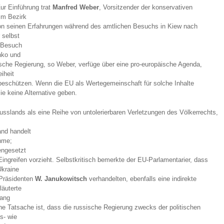
ur Einführung trat
Manfred Weber
, Vorsitzender der konservativen
im Bezirk
von seinen Erfahrungen während des amtlichen Besuchs in Kiew nach
 selbst
 Besuch
nko und
ische Regierung, so Weber, verfüge über eine pro-europäische Agenda,
iheit
 beschützen. Wenn die EU als Wertegemeinschaft für solche Inhalte
ie keine Alternative geben.
sslands als eine Reihe von untolerierbaren Verletzungen des Völkerrechts,
and handelt
hme;
engesetzt
ingreifen vorzieht. Selbstkritisch bemerkte der EU-Parlamentarier, dass
Ukraine
 Präsidenten
W. Janukowitsch
verhandelten, ebenfalls eine indirekte
läuterte
fang
ne Tatsache ist, dass die russische Regierung zwecks der politischen
s- wie