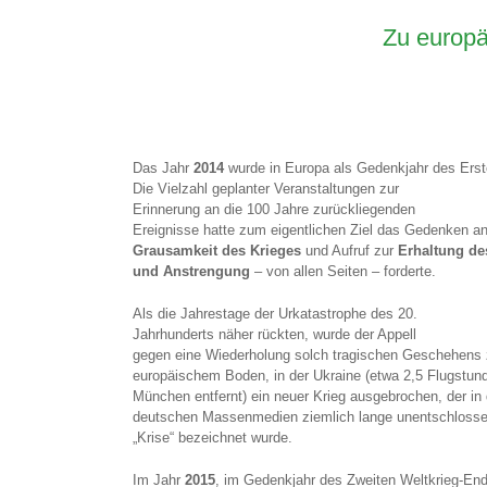
Zu europä
Das Jahr
2014
wurde in Europa als Gedenkjahr des Ers
Die Vielzahl geplanter Veranstaltungen zur
Erinnerung an die 100 Jahre zurückliegenden
Ereignisse hatte zum eigentlichen Ziel das Gedenken an
Grausamkeit des Krieges
und Aufruf zur
Erhaltung de
und Anstrengung
– von allen Seiten – forderte.
Als die Jahrestage der Urkatastrophe des 20.
Jahrhunderts näher rückten, wurde der Appell
gegen eine Wiederholung solch tragischen Geschehens z
europäischem Boden, in der Ukraine (etwa 2,5 Flugstun
München entfernt) ein neuer Krieg ausgebrochen, der in
deutschen Massenmedien ziemlich lange unentschlosse
„Krise“ bezeichnet wurde.
Im Jahr
2015
, im Gedenkjahr des Zweiten Weltkrieg-End