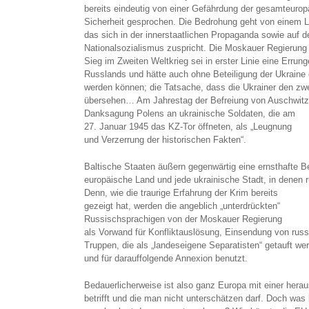
bereits eindeutig von einer Gefährdung der gesamteuro
Sicherheit gesprochen. Die Bedrohung geht von einem 
das sich in der innerstaatlichen Propaganda sowie auf 
Nationalsozialismus zuspricht. Die Moskauer Regierung
Sieg im Zweiten Weltkrieg sei in erster Linie eine Errun
Russlands und hätte auch ohne Beteiligung der Ukraine 
werden können; die Tatsache, dass die Ukrainer den zwei
übersehen… Am Jahrestag der Befreiung von Auschwitz b
Danksagung Polens an ukrainische Soldaten, die am
27. Januar 1945 das KZ-Tor öffneten, als „Leugnung
und Verzerrung der historischen Fakten“.
Baltische Staaten äußern gegenwärtig eine ernsthafte B
europäische Land und jede ukrainische Stadt, in denen 
Denn, wie die traurige Erfahrung der Krim bereits
gezeigt hat, werden die angeblich „unterdrückten“
Russischsprachigen von der Moskauer Regierung
als Vorwand für Konfliktauslösung, Einsendung von rus
Truppen, die als „landeseigene Separatisten“ getauft we
und für darauffolgende Annexion benutzt.
Bedauerlicherweise ist also ganz Europa mit einer heraus
betrifft und die man nicht unterschätzen darf. Doch was