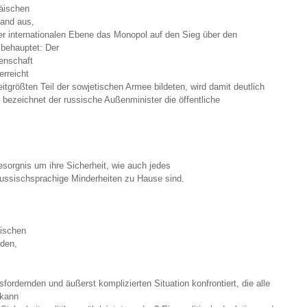
päischen
Land aus,
der internationalen Ebene das Monopol auf den Sieg über den
 behauptet: Der
genschaft
erreicht
tgrößten Teil der sowjetischen Armee bildeten, wird damit deutlich
ezeichnet der russische Außenminister die öffentliche
esorgnis um ihre Sicherheit, wie auch jedes
russischsprachige Minderheiten zu Hause sind.
sischen
rden,
fordernden und äußerst komplizierten Situation konfrontiert, die alle
 kann