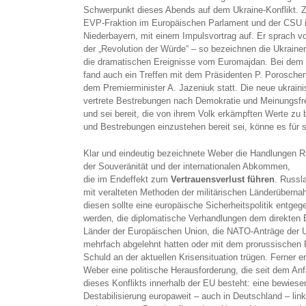
Schwerpunkt dieses Abends auf dem Ukraine-Konflikt. Z
EVP-Fraktion im Europäischen Parlament und der CSU 
Niederbayern, mit einem Impulsvortrag auf. Er sprach 
der „Revolution der Würde“ – so bezeichnen die Ukrainer
die dramatischen Ereignisse vom Euromajdan. Bei dem
fand auch ein Treffen mit dem Präsidenten P. Porosche
dem Premierminister A. Jazeniuk statt. Die neue ukrain
vertrete Bestrebungen nach Demokratie und Meinungsfre
und sei bereit, die von ihrem Volk erkämpften Werte zu
und Bestrebungen einzustehen bereit sei, könne es für s
Klar und eindeutig bezeichnete Weber die Handlungen Ru
der Souveränität und der internationalen Abkommen,
die im Endeffekt zum
Vertrauensverlust führen
. Russl
mit veralteten Methoden der militärischen Länderüberna
diesen sollte eine europäische Sicherheitspolitik entgeg
werden, die diplomatische Verhandlungen dem direkten E
Länder der Europäischen Union, die NATO-Anträge der 
mehrfach abgelehnt hatten oder mit dem prorussischen
Schuld an der aktuellen Krisensituation trügen. Ferner er
Weber eine politische Herausforderung, die seit dem An
dieses Konflikts innerhalb der EU besteht: eine bewiese
Destabilisierung europaweit – auch in Deutschland – link