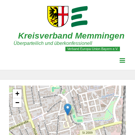
Zum
Inhalt
springen
Kreisverband Memmingen
Überparteilich und überkonfessionell
Verband Europa-Union Bayern e.V.
+
−