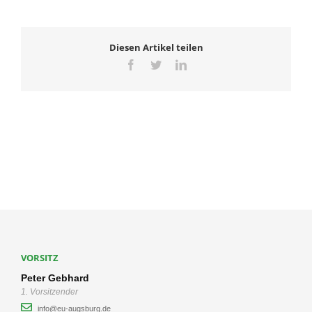
Diesen Artikel teilen
Facebook
Twitter
LinkedIn
VORSITZ
Peter Gebhard
1. Vorsitzender
info@eu-augsburg.de