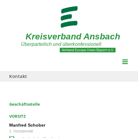
Zum
Inhalt
springen
Kreisverband Ansbach
Überparteilich und überkonfessionell
Verband Europa-Union Bayern e.V.
Kontakt
Geschäftsstelle
VORSITZ
Manfred Schober
1. Vorsitzende