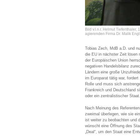
Bild v.l.n.r. Helmut Tiefenthaler
agierenden Firma Dr. Malik Eng
Tobias Zech, MdB a.D. und nun 
die EU in nächster Zeit lösen
der Europäischen Union herrs
negativen Handelsbilanz zurec
Ländern eine große Unzufriede
im Europarat tätig war, forder
Rolle und muss sich anstrenge
Frankreich und Deutschland sin
oder ein zentralistischer Staa
Nach Meinung des Referenten 
zweimal überlegen, wie sie ei
ist weiter zu beobachten und 
wünscht eine Öffnung des Staat
„Deal“, um den Staat eine Ent