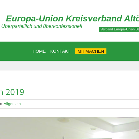
Europa-Union Kreisverband Altö
Überparteilich und überkonfessionell
Verband Europa-Union Ba
HOME
KONTAKT
MITMACHEN
h 2019
en:
Allgemein