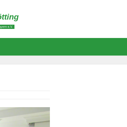
tting
yern e.V.