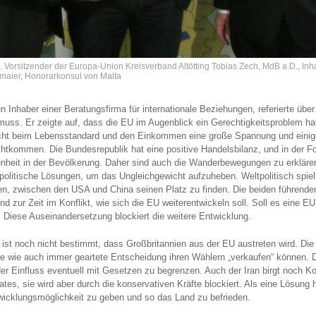
, 1. Vorsitzender der Europa-Union Kreisverband Altötting Tobias Zech, MdB a.D., Inh
lmaier, Honorarkonsul von Malta
Inhaber einer Beratungsfirma für internationale Beziehungen, referierte über 
 muss. Er zeigte auf, dass die EU im Augenblick ein Gerechtigkeitsproblem ha
cht beim Lebensstandard und den Einkommen eine große Spannung und einig
htkommen. Die Bundesrepublik hat eine positive Handelsbilanz, und in der Fol
nheit in der Bevölkerung. Daher sind auch die Wanderbewegungen zu erklären
t politische Lösungen, um das Ungleichgewicht aufzuheben. Weltpolitisch spie
n, zwischen den USA und China seinen Platz zu finden. Die beiden führenden
d zur Zeit im Konflikt, wie sich die EU weiterentwickeln soll. Soll es eine E
t. Diese Auseinandersetzung blockiert die weitere Entwicklung.
ist noch nicht bestimmt, dass Großbritannien aus der EU austreten wird. Di
ne wie auch immer geartete Entscheidung ihren Wählern „verkaufen“ können. 
der Einfluss eventuell mit Gesetzen zu begrenzen. Auch der Iran birgt noch Ko
es, sie wird aber durch die konservativen Kräfte blockiert. Als eine Lösung 
wicklungsmöglichkeit zu geben und so das Land zu befrieden.