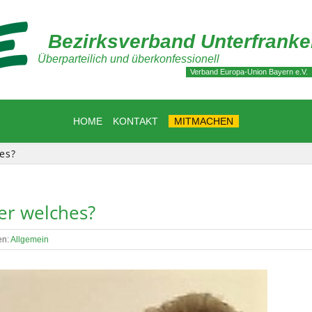
Bezirksverband Unterfrank
Überparteilich und überkonfessionell
Verband Europa-Union Bayern e.V.
HOME
KONTAKT
MITMACHEN
es?
er welches?
en:
Allgemein