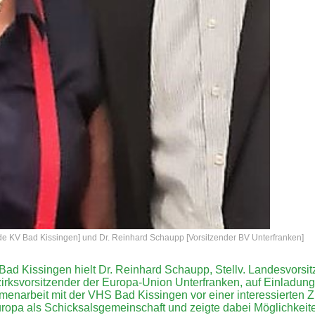
nde KV Bad Kissingen] und Dr. Reinhard Schaupp [Vorsitzender BV Unterfranken]
 Bad Kissingen hielt Dr. Reinhard Schaupp, Stellv. Landesvorsi
irksvorsitzender der Europa-Union Unterfranken, auf Einladun
enarbeit mit der VHS Bad Kissingen vor einer interessierten Z
uropa als Schicksalsgemeinschaft und zeigte dabei Möglichkeit