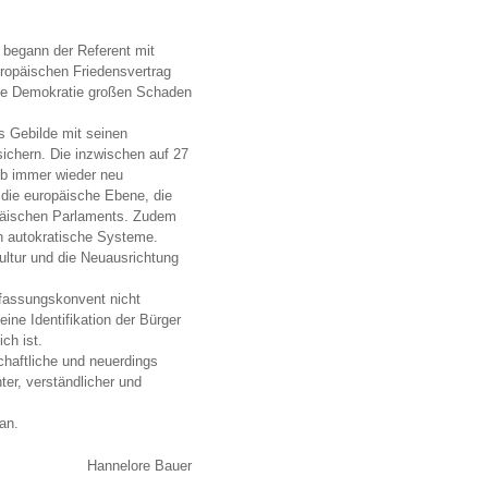
 begann der Referent mit
ropäischen Friedensvertrag
 die Demokratie großen Schaden
s Gebilde mit seinen
ichern. Die inzwischen auf 27
lb immer wieder neu
 die europäische Ebene, die
opäischen Parlaments. Zudem
in autokratische Systeme.
ultur und die Neuausrichtung
rfassungskonvent nicht
ine Identifikation der Bürger
ch ist.
chaftliche und neuerdings
er, verständlicher und
an.
Hannelore Bauer