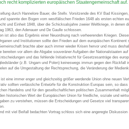
och recht komplizierten europäischen Staatengemeinschaft auf.
llung durch Hannelore Bauer, die Stellv. Vorsitzende des KV Bad Kissingen,
 und spannte den Bogen vom westfälischen Frieden 1648 als ersten echten eu
Recht und Einheit 1848, über die Schicksalsjahre zweier Weltkriege, in denen
rtrag 1963, den Adenauer und De Gaulle schlossen.
en ist also das Ergebnis einer Neuordnung nach verheerenden Kriegen. Diese
ganen und Institutionen sollte den Frieden auf dem europäischen Kontinent s
emeinschaft brachte aber auch immer wieder Krisen hervor und muss desha
bereiten vor allem die Abgabe souveräner Aufgaben der Nationalstaaten auf
Entscheidungen und das fehlende Initiativrecht für Gesetzesanträge des eur
tgliedsländer (z.B. Ungarn und Polen) keineswegs immun gegen den Rückfall 
zielen auf die Umgestaltung der Rechtsprechung, die Veränderung der Medienk
ist eine immer enger und gleichzeitig größer werdende Union ohne neuen Ve
tiv sollten verlässliche Entwürfe für die Konstruktion Europas sein, so dass e
ischen Handelns und für den gesellschaftlichen politischen Zusammenhalt mögli
n historischen Wert der Europäischen Union für friedliche, soziale und wirts
fgaben zu verstehen, müssen die Entscheidungen und Gesetze viel transparent
en.
d mit viel Beifall bedachten Vortrag schloss sich eine angeregte Diskussion 