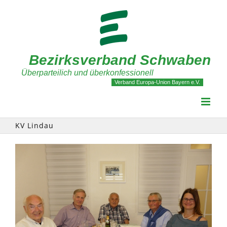
Zum
Inhalt
springen
Bezirksverband Schwaben
Überparteilich und überkonfessionell
Verband Europa-Union Bayern e.V.
KV Lindau