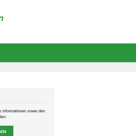
n
re informationen sowie den
den:
GEN