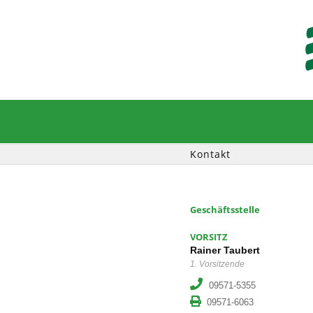
Zum
Inhalt
springen
Kontakt
Geschäftsstelle
VORSITZ
Rainer Taubert
1. Vorsitzende
09571-5355
09571-6063